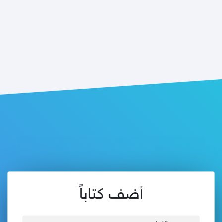
أضف كتاباً