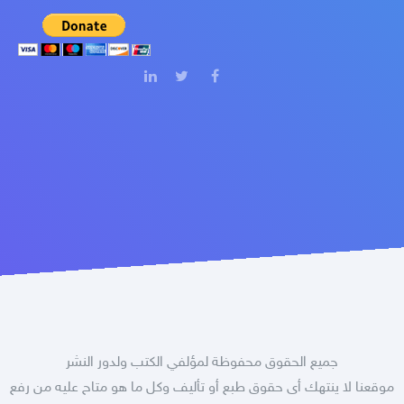
جميع الحقوق محفوظة لمؤلفي الكتب ولدور النشر
موقعنا لا ينتهك أى حقوق طبع أو تأليف وكل ما هو متاح عليه من رفع