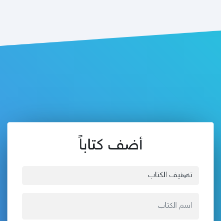
أضف كتاباً