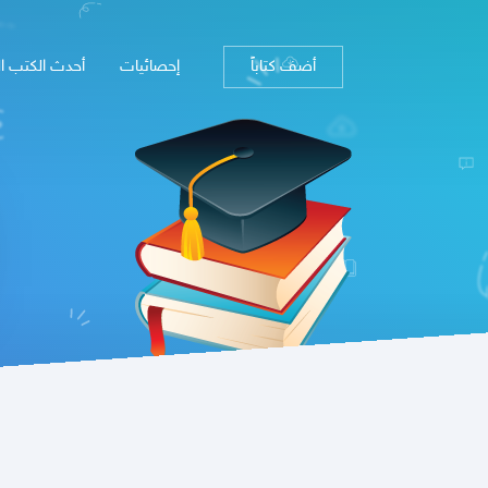
أضف كتاباً
إحصائيات
أحدث الكتب ا