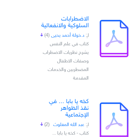
الاضطرابات
السلوكية والانفعالية
لـِ:
د.خولة أحمد يحيى
(4)
كتاب في علم النفس
يشرح نظريات الاضطراب
وصفات الاطفال
المضطربين والخدمات
المقدمة
كخه يا بابا ... في
نقذ الظواهر
الإجتماعية
لـِ:
عبد الله المغلوث
(2)
كتاب - كخه يا بابا ...