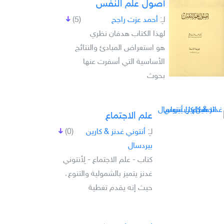
أصول علم النفس
لـِ:
أحمد عزت راجح
(5)
لهذا الكتاب هدفان نظري
هو استعراض المبادئ والنتائج
الأساسية التي أسفرت عنها
بحوث
علم الاجتماع
لـِ:
أنتوني غدنز & كارين
(0)
بيردسال
كتاب - علم الاجتماع - لِأنتوني
غدنز يتميز بالشمولية والتنوع،
حيث إنه يقدم تغطية