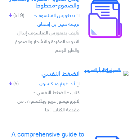
والصموغ-مخطوط
لـِ:
بذيغورس الفيلسوف-
(519)
ترجمة حنين بن إسحاق
تأليف بذيغورس الفيلسوف إبدال
الأدوية المفردة والأشجار والصموغ
والطير الـرقـم
الضغط النفسي
لـِ:
أ.د. غريغ ويلكنسون
(5)
كتاب - الضغط النفسي -
لِالبروفيسور غريغ ويلكنسون . من
مقدمة الكتاب : ما
A comprehensive guide to