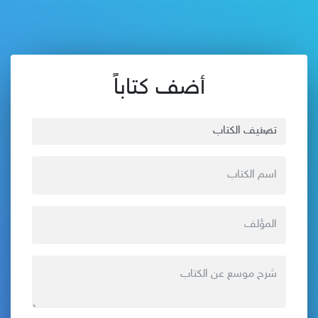
أضف كتاباً