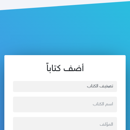
أضف كتاباً