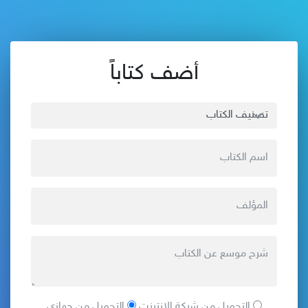
أضف كتاباً
التحميل من شبكة الانترنت
التحميل من جهازي