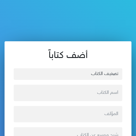
أضف كتاباً