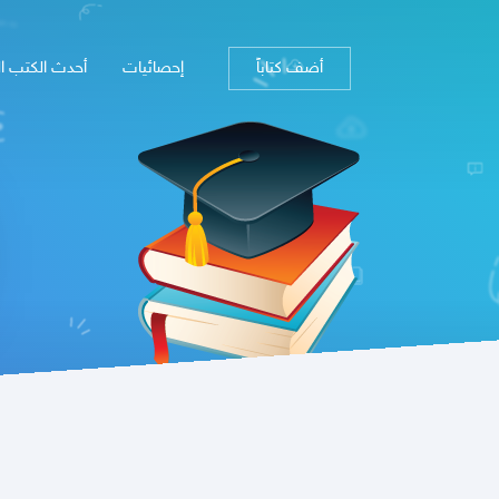
أضف كتاباً
إحصائيات
أحدث الكتب ا