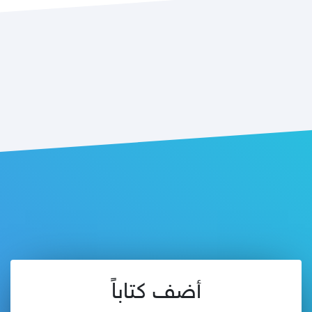
أضف كتاباً