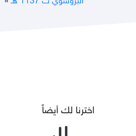
البروسوي ت 1137 هـ
»
اخترنا لك أيضاً