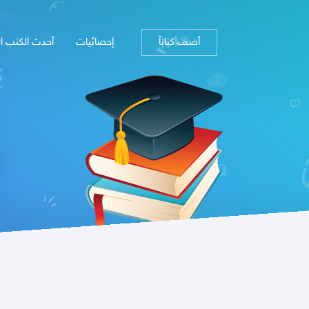
أضف كتاباً
إحصائيات
أحدث الكتب ا