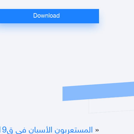
«
المستعربون الأسبان في ق19. ماتثاناريس