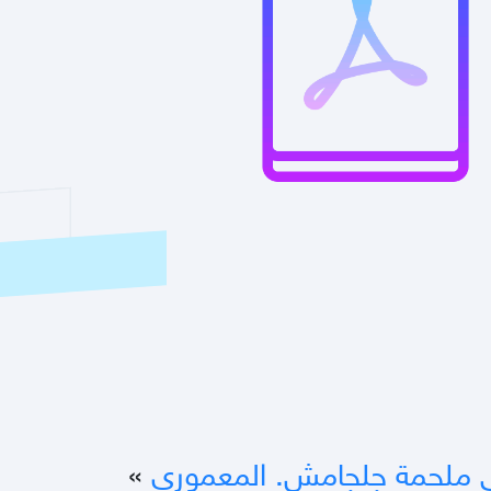
 ملحمة جلجامش. المعموري
»