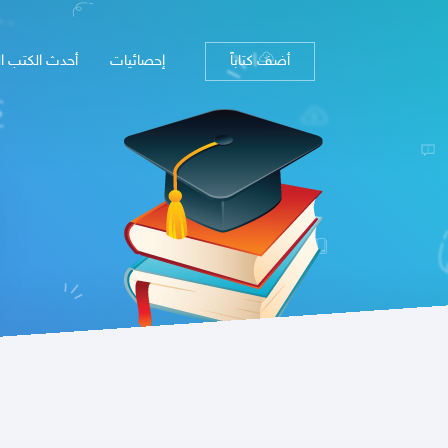
أضف كتاباً
إحصائيات
أحدث الكتب ا