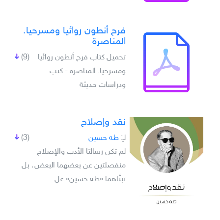
فرح أنطون روائيا ومسرحيا.
المناصرة
تحميل كتاب فرح أنطون روائيا
(9)
ومسرحيا. المناصرة - كتب
ودراسات حديثة
نقد وإصلاح
لـِ:
طه حسين
(3)
لم تكن رسالتا الأدب والإصلاح
منفصلتين عن بعضهما البعض، بل
تبنَّاهما «طه حسين» عل