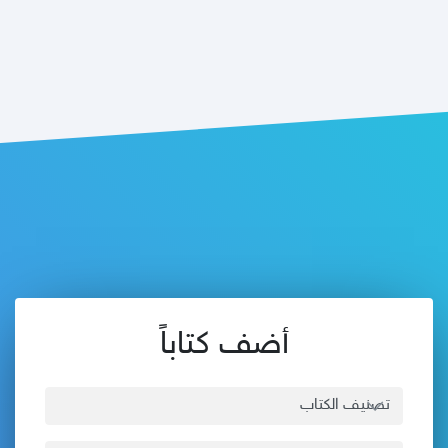
أضف كتاباً