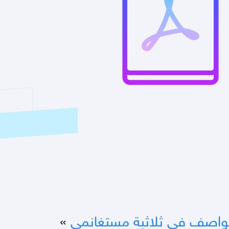
لواصف في ثلاثية مستغانمي
»