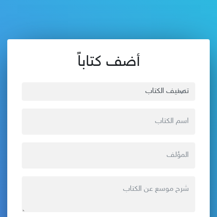
أضف كتاباً