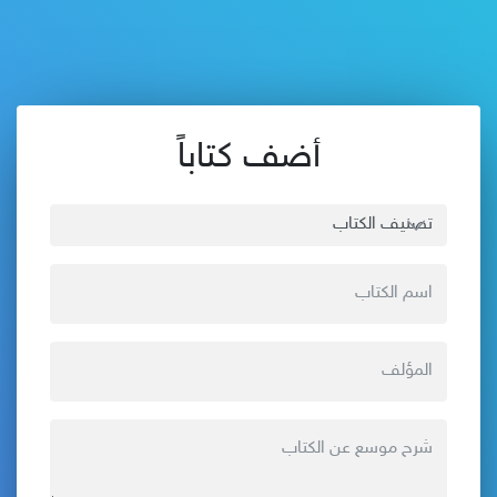
أضف كتاباً