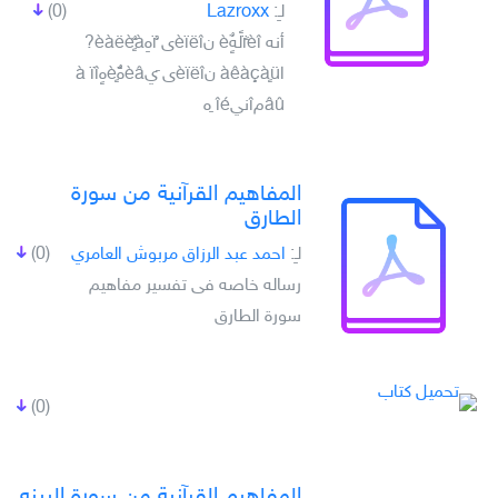
لـِ:
Lazroxx
(0)
أنه ïًèîلًهٌٍè نèïëîى ٌïهِèàëèٌٍà?
اàêàçàٍü نèïëîى َيèâهًٌèٍهٍà ïî
âûمîنيîé ِه
المفاهيم القرآنية من سورة
الطارق
لـِ:
احمد عبد الرزاق مربوش العامري
(0)
رساله خاصه فى تفسير مفاهيم
سورة الطارق
(0)
المفاهيم القرآنية من سورة البينه