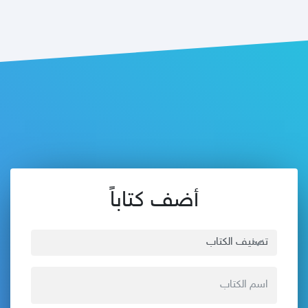
أضف كتاباً