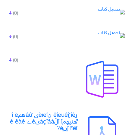
(0)
(0)
(0)
رêîëüêî ٌٍîèٍ نèïëîى âûٌّهمî è
ًٌهنيهمî îلًàçîâàيèے è êàê
‎ٍî ïًîèٌُîنèٍ?