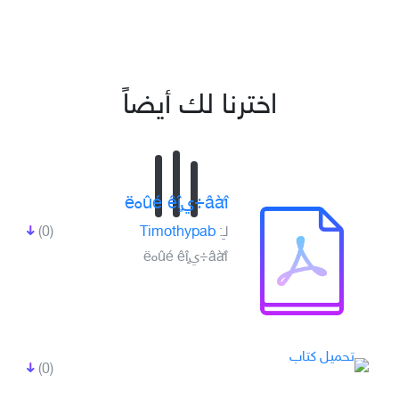
اخترنا لك أيضاً
âàًî÷يûé êîٍهë
لـِ:
Timothypab
(0)
âàًî÷يûé êîٍهë
(0)