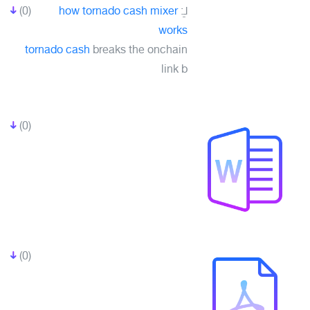
لـِ:
how tornado cash mixer
(0)
works
tornado cash
breaks the onchain
link b
(0)
(0)