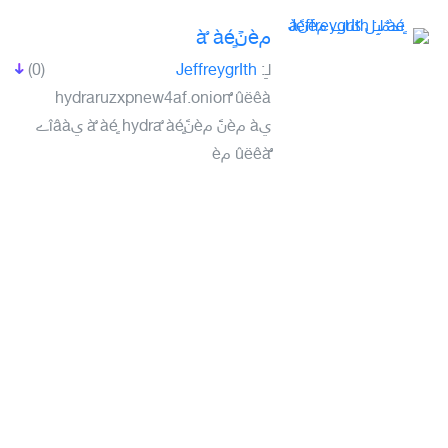
مèنًà ٌàéٍ
لـِ:
JeffreygrIth
(0)
hydraruzxpnew4af.onion ٌٌûëêà
يà مèنًَ مèنًà ٌàéٍ hydra ٌàéٍ يîâàے