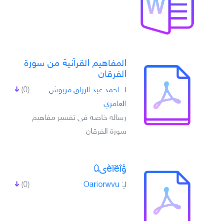
المفاهيم القرآنية من سورة
الفرقان
لـِ:
احمد عبد الرزاق مربوش
(0)
العامري
رساله خاصه فى تفسير مفاهيم
سورة الفرقان
ؤèïëîىû
لـِ:
Oariorwvu
(0)