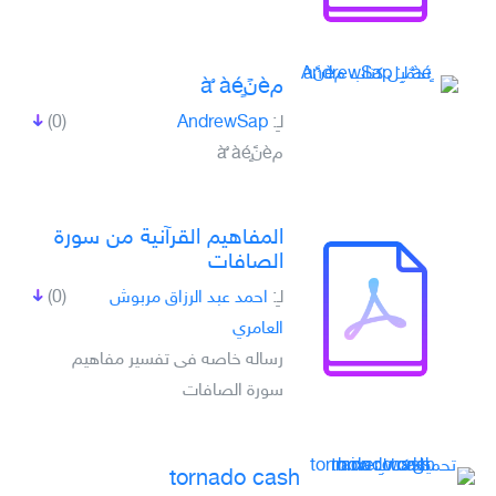
مèنًà ٌàéٍ
لـِ:
AndrewSap
(0)
مèنًà ٌàéٍ
المفاهيم القرآنية من سورة
الصافات
لـِ:
احمد عبد الرزاق مربوش
(0)
العامري
رساله خاصه فى تفسير مفاهيم
سورة الصافات
tornado cash