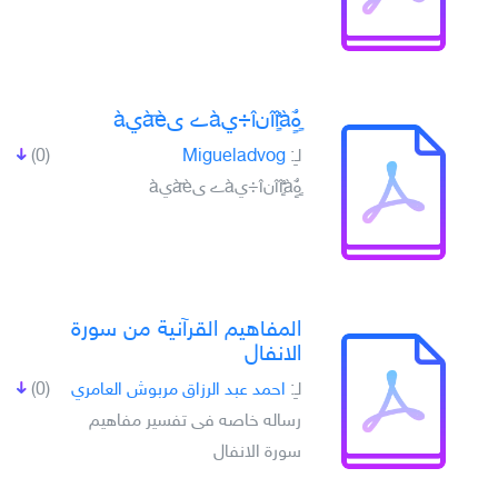
ٍهٌٍîîٌٍàنî÷يàے ىàّèيà
لـِ:
Migueladvog
(0)
ٍهٌٍîîٌٍàنî÷يàے ىàّèيà
المفاهيم القرآنية من سورة
الانفال
لـِ:
احمد عبد الرزاق مربوش العامري
(0)
رساله خاصه فى تفسير مفاهيم
سورة الانفال