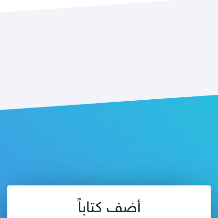
أضف كتاباً