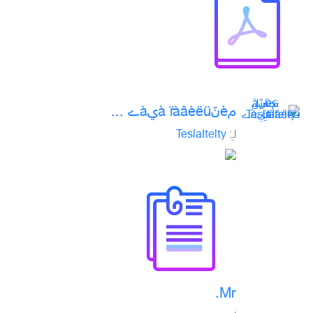
مèنًà ïًàâèëüيàے ...
لـِ:
TeslaItelty
Mr.