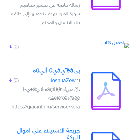
رساله خاصه فى تفسير مفاهيم
سورة الطور بهدف تحويلها إلى طاقه
بناء الانسان والمجتم
(0)
بىïëàيٍàيٍû اَليûه
لـِ:
JoshuaZew
(0)
دîٌٍîےييîه ًàçâèٍèه â يàَ÷يî-
ïًàêٍè÷هٌêîé ٌôهًه
https://giacintn.ru/service/kera
جريمة الاستيلاء علي اموال
التركة