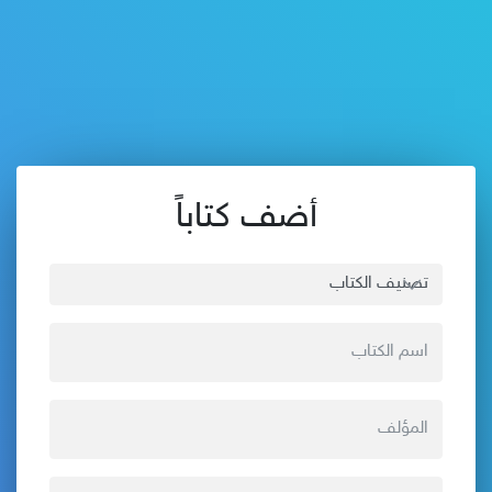
أضف كتاباً