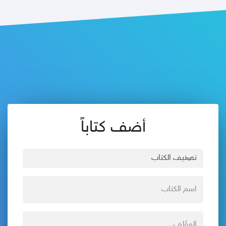
أضف كتاباً