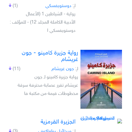
لـِ:
دوستويفسكي
(1)
رواية - الشياطين 1 (الأعمال
الأدبية الكاملة المجلد 12) - للمؤلف :
دوستويفسكي ا
رواية جزيرة كامينو - جون
غريشام
لـِ:
جون غريشام
(11)
رواية جزيرة كامينو لـ جون
غريشام تقرر عصابة محترفة سرقة
مخطوطات قيمة من مكتبة فا
الجزيرة القرمزية
لـِ:
ميخائيل بولغاكوف
(3)