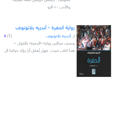
للمؤلف : جيمس جويس اللغة العربية
والأدب -> الرو
رواية الحفرة - أندريه بلاتونوف
لـِ:
أندريه بلاتونوف
(1)
وصف ستالين رواية «الحفرة» بالقول: »
هذا كتاب خبيث. فهل يُعقل أنّ روّاد حركتنا ال