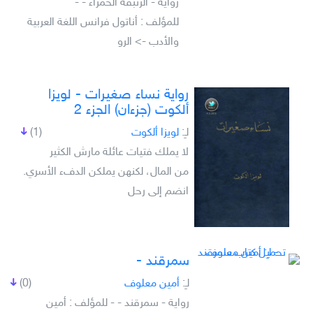
رواية - الزنبقة الحمراء - -
للمؤلف : أناتول فرانس اللغة العربية
والأدب -> الرو
رواية نساء صغيرات - لويزا
ألكوت (جزءان) الجزء 2
لـِ:
لويزا ألكوت
(1)
لا يملك فتيات عائلة مارش الكثير
من المال، لكنهن يملكن الدفء الأسري.
انضم إلى رحل
سمرقند -
لـِ:
أمين معلوف
(0)
رواية - سمرقند - - للمؤلف : أمين