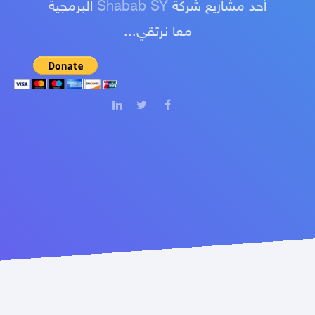
أحد مشاريع شركة
Shabab SY
البرمجية
معا نرتقي...