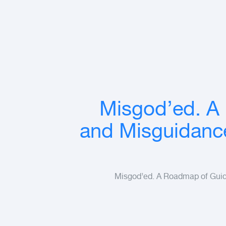
Misgod’ed. A
and Misguidance
تحميل كتاب Misgod’ed. A Roadmap 