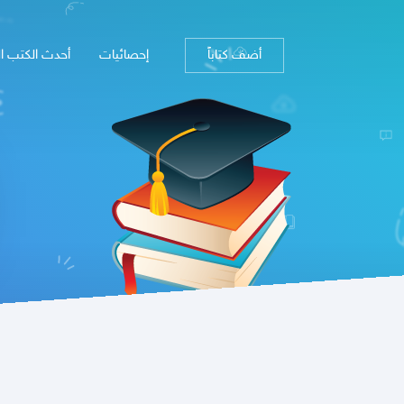
أضف كتاباً
إحصائيات
أحدث الكتب ا