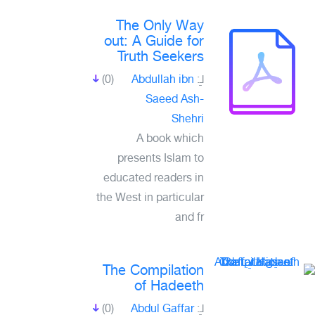
The Only Way
out: A Guide for
Truth Seekers
(0)
Abdullah ibn
لـِ:
Saeed Ash-
Shehri
A book which
presents Islam to
educated readers in
the West in particular
and fr
The Compilation
of Hadeeth
(0)
Abdul Gaffar
لـِ: