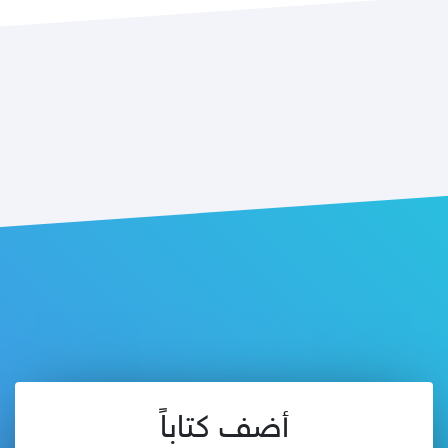
أضف كتاباً