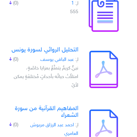
لـِ:
1
(0)
555
التحليل الروائي لسورة يونس
لـِ:
عبد الباقي يوسف
(0)
نبيٌّ كريمٌ يتمتَّعُ بمزايا خاصّةٍ،
امتلأَتْ حياتُه بأحداثٍ مُختلفَةٍ يمكن
لأيّ
المفاهيم القرآنية من سورة
الشعراء
لـِ:
احمد عبد الرزاق مربوش
(0)
العامري