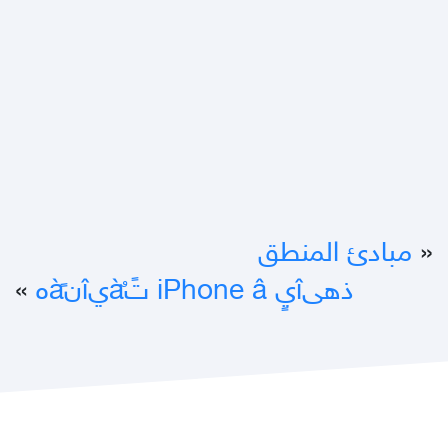
«
مبادئ المنطق
ذهىîيٍ iPhone â تًàٌيîنàًه
»