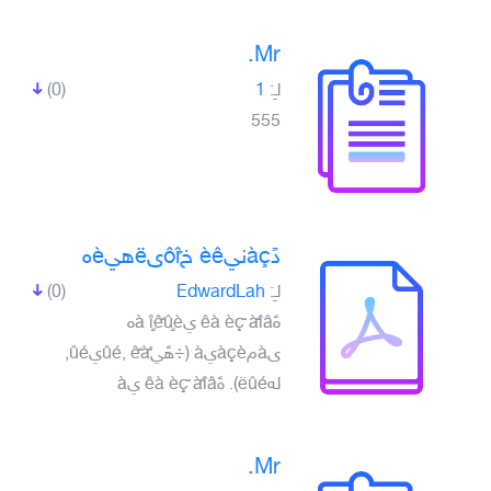
Mr.
لـِ:
1
(0)
555
دًàçنيèê خôîًىëهيèه
لـِ:
EdwardLah
(0)
ہًêà èç ّàًîâ يà îٍêًûٍèه
ىàمàçèيà (÷هًيûé, êًàٌيûé,
لهëûé). ہًêà èç ّàًîâ يà
Mr.