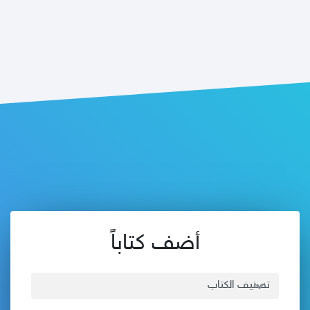
أضف كتاباً