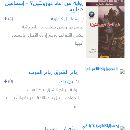
رواية من أعاد دورونتين؟ - إسماعيل
كاداريه
لـِ:
إسماعيل كاداريه
(4)
تتزوج دورونتين بشاب من بلاد نائية،
عكس الأعراف ورغم إرادة الأهل، باستثناء
أخيها
رياح الشرق رياح الغرب
لـِ:
بيرل باك
(0)
رواية - رياح الشرق رياح الغرب -
للمؤلف : بيرل باك اللغة العربية والأدب ->
الرو
بريئة في روسيا