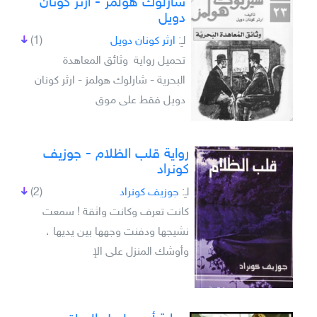
شارلوك هولمز - ارثر كونان
دويل
لـِ:
ارثر كونان دويل
(1)
تحميل رواية وثائق المعاهدة
البحرية - شارلوك هولمز - ارثر كونان
دويل فقط على موق
رواية قلب الظلام - جوزيف
كونراد
لـِ:
جوزيف كونراد
(2)
كانت تعرف وكانت واثقة ! سمعت
نشيجها ودفنت وجهها بين يديها ،
وأوشك المنزل على الإ