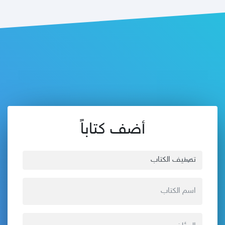
أضف كتاباً