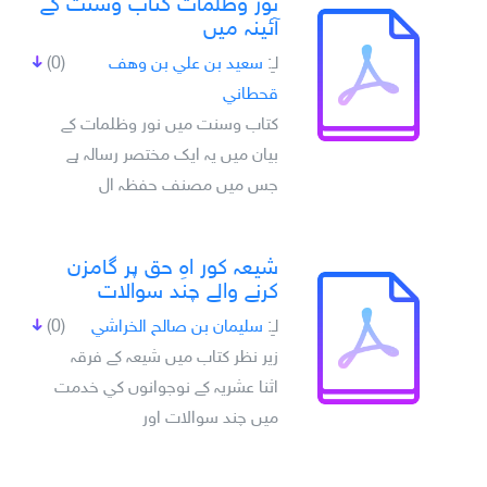
نور وظلمات کتاب وسنت کے
آئينہ ميں
لـِ:
سعيد بن علي بن وهف
(0)
قحطاني
کتاب وسنت ميں نور وظلمات کے
بيان ميں يہ ايک مختصر رسالہ ہے
جس ميں مصنف حفظہ ال
شيعہ کور اہِ حق پر گامزن
کرنے والے چند سوالات
لـِ:
سليمان بن صالح الخراشي
(0)
زير نظر کتاب ميں شيعہ کے فرقہ
اثنا عشريہ کے نوجوانوں کي خدمت
ميں چند سوالات اور