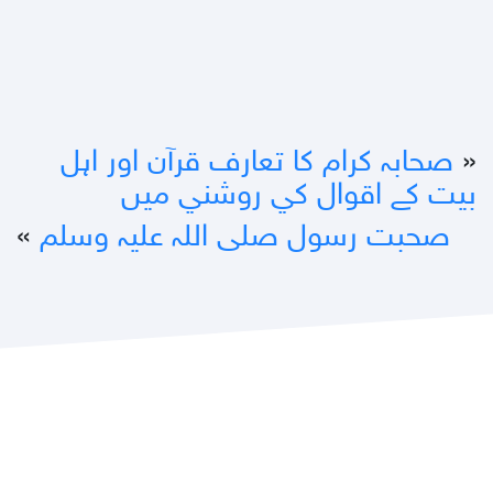
«
صحابہ کرام کا تعارف قرآن اور اہل
بيت کے اقوال کي روشني ميں
صحبت رسول صلى اللہ عليہ وسلم
»