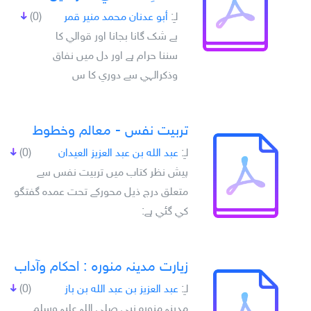
لـِ:
أبو عدنان محمد منير قمر
(0)
بے شک گانا بجانا اور قوالي کا
سننا حرام ہے اور دل ميں نفاق
وذکرالہي سے دوري کا س
تربيت نفس - معالم وخطوط
لـِ:
عبد الله بن عبد العزيز العيدان
(0)
پيش نظر کتاب ميں تربيت نفس سے
متعلق درج ذيل محورکے تحت عمدہ گفتگو
کي گئي ہے:
زيارت مدينہ منوره : احكام وآداب
لـِ:
عبد العزيز بن عبد الله بن باز
(0)
مدينہ منورہ نبي صلى اللہ عليہ وسلم