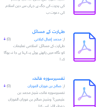
کي ہجرت کي جگہ ہے جہاں سے دين اسلام
کي دعوت پ
طہارت کے مسائل
لـِ:
محمد إقبال كيلاني
(0)
طہارت کے مسائل: اسلامي تعليمات
کو نگاہ ميں رکھتے ہوئے يہ کہنا بے جا نہ ہوگا
کہ ا
تفسيرسورہ فاتحہ
لـِ:
صالح بن فوزان الفوزان
(0)
تفسيرسورہ فاتحہ شيخ محمد بن
عثيمين? وشيخ صالح بن فوزان الفوزان
حفظہ اللہ: اس کتا