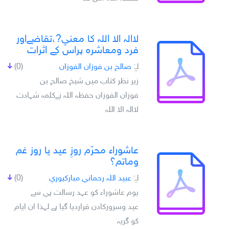
لاالہ الا اللہ کا معني?،تقاضےاور
فرد ومعاشرہ پراس کے اثرات
لـِ:
صالح بن فوزان الفوزان
(0)
زير نظر کتاب ميں شيخ صالح بن
فوزان الفوزان حفظہ اللہ نےکلمہ شہادت
لاالہ الا اللہ
عاشوراء محرّم روزِ عيد يا روز غم
وماتم؟
لـِ:
عبيد اللہ رحماني مبارکپوري
(0)
يوم عاشوراء کو عہد رسالت ہي سے
عيد وسروركادن قرارديا گيا ہے لہذا ان ايام
کو گريہ