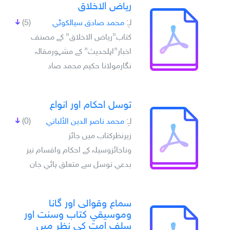
رياض الاخلاق
لـِ:
محمد صادق سيالکوٹي
(5)
کتاب”رياض الاخلاق” کے مصنف
اخبار”اہلحديث” کے مشہورمقالہ
نگارمولانا حکيم محمد صاد
توسل احکام اور انواع
لـِ:
محمد ناصر الدين الألباني
(0)
زيرنظرکتاب ميں جائز
وناجائزوسيلہ کے احکام واقسام نيز
بدعي توسل سے متعلق پائي جان
سماع وقوالى اور گانا
وموسيقي کتاب وسنت اور
سلفِ امت کي نظر ميں