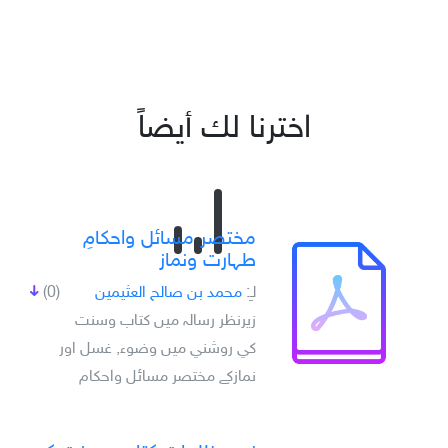
اخترنا لك أيضاً
مختصر مسائل واحکامِ
طہارت ونماز
لـِ:
محمد بن صالح العثيمين
(0)
زيرنظر رسالہ ميں کتاب وسنت
کي روشني ميں وضوء, غسل اور
نمازکے مختصر مسائل واحکام