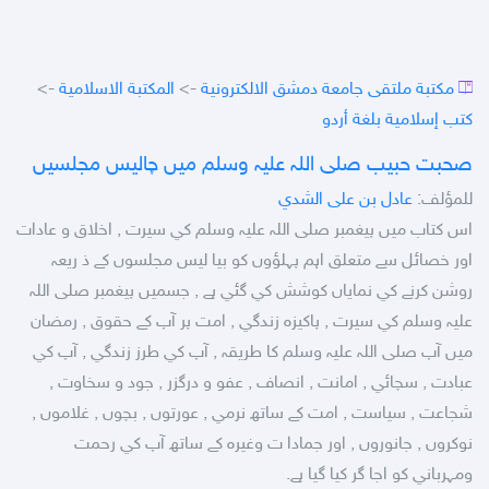
مكتبة ملتقى جامعة دمشق الالكترونية
->
المكتبة الاسلامية
->
كتب إسلامية بلغة أردو
صحبت حبيب صلى اللہ عليہ وسلم ميں چاليس مجلسيں
للمؤلف:
عادل بن على الشدي
اس کتاب ميں پيغمبر صلى اللہ عليہ وسلم کي سيرت , اخلاق و عادات
اور خصائل سے متعلق اہم پہلؤوں کو بيا ليس مجلسوں کے ذ ريعہ
روشن کرنے کي نماياں کوشش کي گئي ہے , جسميں پيغمبر صلى اللہ
عليہ وسلم کي سيرت , پاکيزہ زندگي , امت پر آپ کے حقوق , رمضان
ميں آپ صلى اللہ عليہ وسلم کا طريقہ , آپ کي طرز زندگي , آپ کي
عبادت , سچائي , امانت , انصاف , عفو و درگزر , جود و سخاوت ,
شجاعت , سياست , امت کے ساتھ نرمي , عورتوں , بچوں , غلاموں ,
نوکروں , جانوروں , اور جمادا ت وغيرہ کے ساتھ آپ کي رحمت
ومہرباني کو اجا گر کيا گيا ہے.