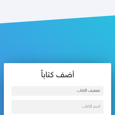
أضف كتاباً