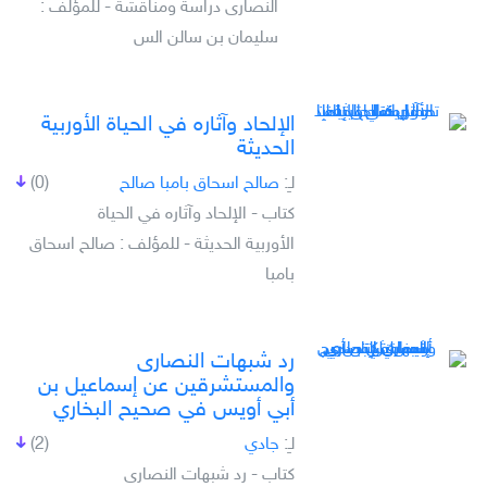
النصارى دراسة ومناقشة - للمؤلف :
سليمان بن سالن الس
الإلحاد وآثاره في الحياة الأوربية
الحديثة
لـِ:
صالح اسحاق بامبا صالح
(0)
كتاب - الإلحاد وآثاره في الحياة
الأوربية الحديثة - للمؤلف : صالح اسحاق
بامبا
رد شبهات النصارى
والمستشرقين عن إسماعيل بن
أبي أويس في صحيح البخاري
لـِ:
جادي
(2)
كتاب - رد شبهات النصارى