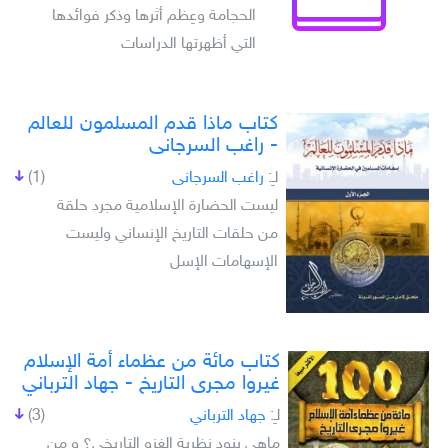
الحجامة وعِظم أثرها وذكر فوائدها
التي أظهرتها الدراسات
كتاب ماذا قدم المسلمون للعالم
- راغب السرجانى
لـِ:
راغب السرجانى
(1)
ليست الحضارة الإسلامية مجرد حلقة
من حلقات التاريخ الإنساني وليست
الإسهامات الإسل
كتاب مائة من عظماء أمة الإسلام
غيروا مجرى التاريخ - جهاد الترباني
لـِ:
جهاد الترباني
(3)
ماهى بنود نظرية الغزو التاريخي؟ و من