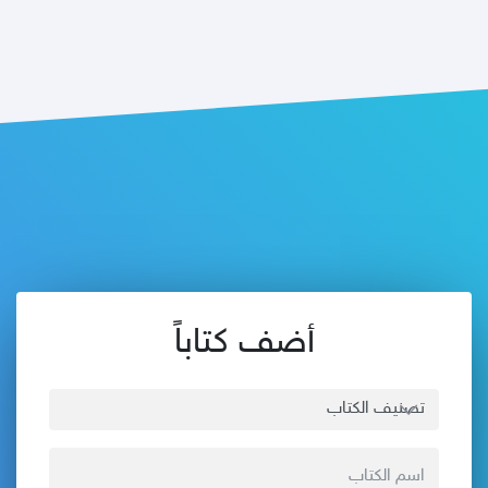
أضف كتاباً