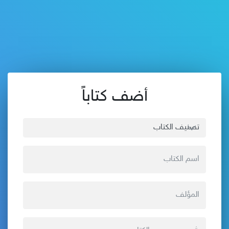
أضف كتاباً