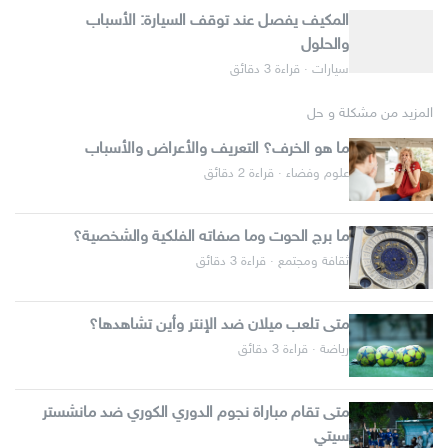
المكيف يفصل عند توقف السيارة: الأسباب
والحلول
سيارات · قراءة 3 دقائق
المزيد من مشكلة و حل
ما هو الخرف؟ التعريف والأعراض والأسباب
علوم وفضاء · قراءة 2 دقائق
ما برج الحوت وما صفاته الفلكية والشخصية؟
ثقافة ومجتمع · قراءة 3 دقائق
متى تلعب ميلان ضد الإنتر وأين تشاهدها؟
رياضة · قراءة 3 دقائق
متى تقام مباراة نجوم الدوري الكوري ضد مانشستر
سيتي