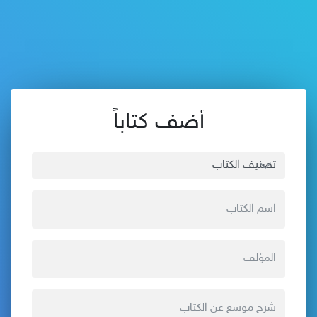
أضف كتاباً