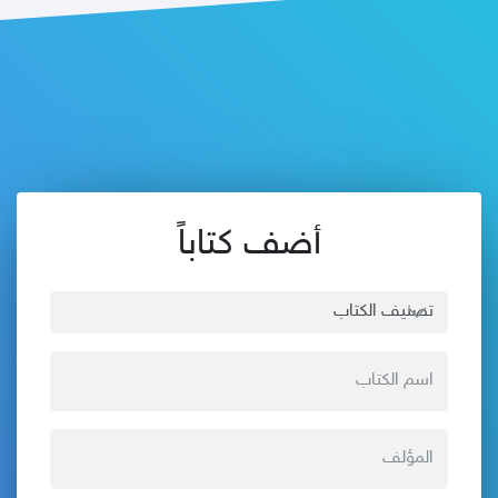
أضف كتاباً