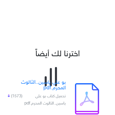
اخترنا لك أيضاً
بو علي ياسين..الثالوث
المحرم.pdf
تحميل كتاب بو علي
(1573)
ياسين..الثالوث المحرم.pdf