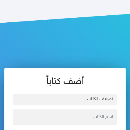
أضف كتاباً