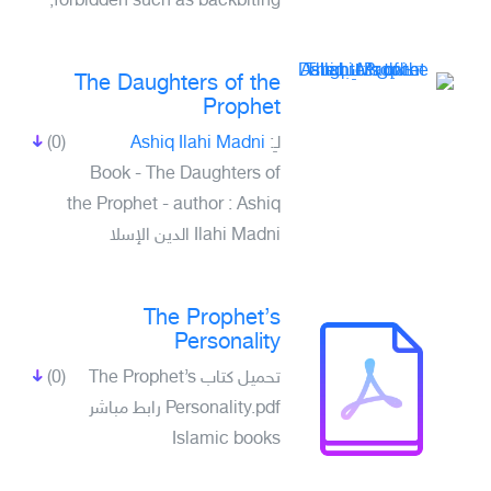
forbidden such as backbiting,
The Daughters of the
Prophet
(0)
Ashiq Ilahi Madni
لـِ:
Book - The Daughters of
the Prophet - author : Ashiq
Ilahi Madni الدين الإسلا
The Prophet’s
Personality
(0)
تحميل كتاب The Prophet’s
Personality.pdf رابط مباشر
Islamic books