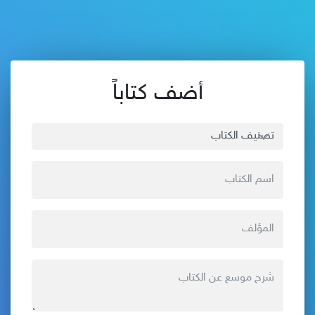
أضف كتاباً