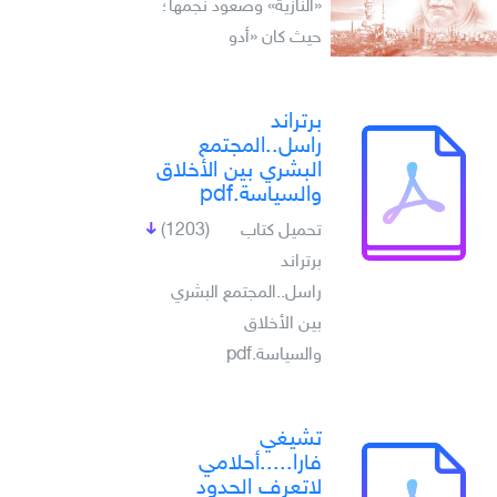
«النازية» وصعود نجمها؛
حيث كان «أدو
برتراند
راسل..المجتمع
البشري بين الأخلاق
والسياسة.pdf
تحميل كتاب
(1203)
برتراند
راسل..المجتمع البشري
بين الأخلاق
والسياسة.pdf
تشيغي
فارا.....أحلامي
لاتعرف الحدود