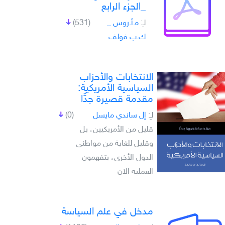
_الجزء الرابع
لـِ:
ه.أ.روس _
(531)
ك.ب فولف
الانتخابات والأحزاب
السياسية الأمريكية:
مقدمة قصيرة جدًّا
لـِ:
إل ساندي مايسل
(0)
قليل من الأمريكيين، بل
وقليل للغاية من مواطني
الدول الأخرى، يتفهمون
العملية الان
مدخل في علم السياسة