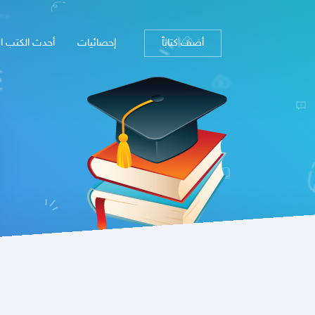
أضف كتاباً
إحصائيات
أحدث الكتب ا