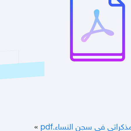
كراتي في سجن النساء.pdf
»