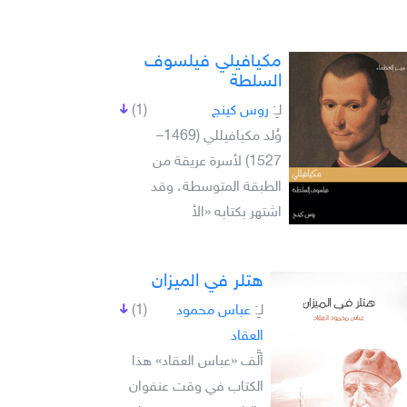
مكيافيلي فيلسوف
السلطة
لـِ:
روس كينج
(1)
وُلد مكيافيللي (1469–
1527) لأسرة عريقة من
الطبقة المتوسطة، وقد
اشتهر بكتابه «الأ
هتلر في الميزان
لـِ:
عباس محمود
(1)
العقاد
ألَّف «عباس العقاد» هذا
الكتاب في وقت عنفوان