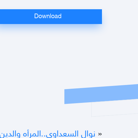
«
نوال السعداوى..المرأه والدين وا