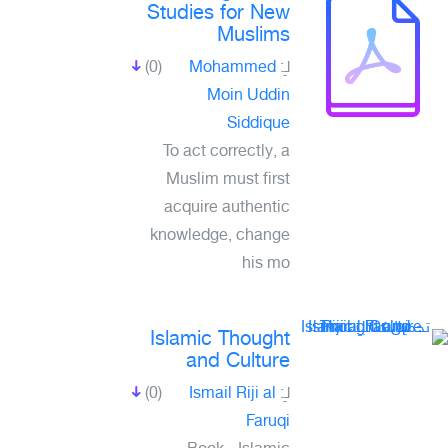
Studies for New
Muslims
(0)
Mohammed
لـِ:
Moin Uddin
Siddique
To act correctly, a
Muslim must first
acquire authentic
knowledge, change
his mo
Islamic Thought
and Culture
(0)
Ismail Riji al
لـِ:
Faruqi