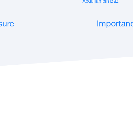
Abdullah bin Baz
sure
Importanc