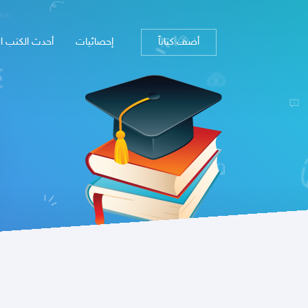
أضف كتاباً
إحصائيات
أحدث الكتب ا