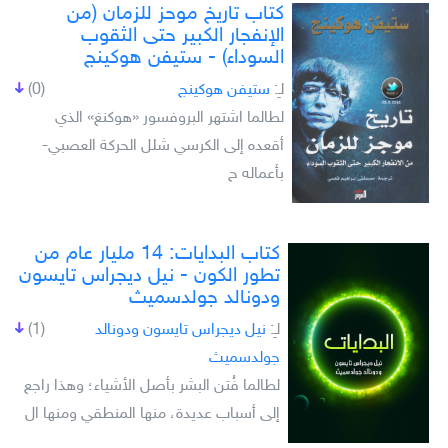
كتاب تاريخ موحز للزمان (من
الإنفجار الكبير حتى الثقوب
السوداء) - ستيفن هوكينج
لـِ:
ستيفن هوكينج
(0)
لطالما اشتهر البروفسور «هوكنغ» الذي
أقعده إلى الكرسي شلل الحركة العصبي-
بأعماله ح
كتاب البدايات: 14 مليار عام من
تطور الكون - نيل ديجراس تايسون
ودونالد جولدسميث
لـِ:
نيل ديجراس تايسون ودونالد
(1)
جولدسميث
لطالما فُتن البشر بأصل الأشياء؛ وهذا راجع
إلى أسباب عديدة، منها المنطقي ومنها ال