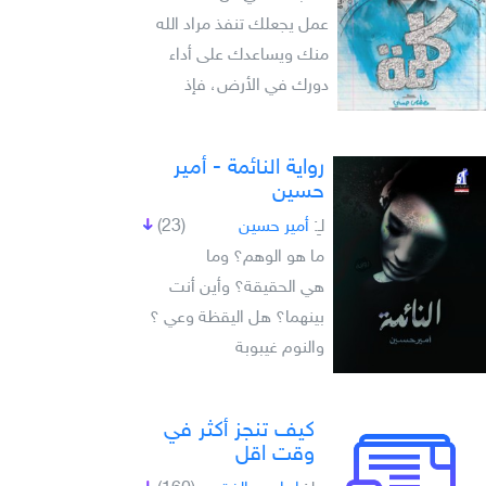
عمل يجعلك تنفذ مراد الله
منك ويساعدك على أداء
دورك في الأرض، فإذ
رواية النائمة - أمير
حسين
لـِ:
أمير حسين
(23)
ما هو الوهم؟ وما
هي الحقيقة؟ وأين أنت
بينهما؟ هل اليقظة وعي ؟
والنوم غيبوبة
كيف تنجز أكثر في
وقت اقل