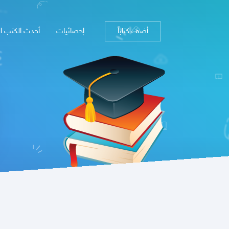
أضف كتاباً
إحصائيات
أحدث الكتب ا