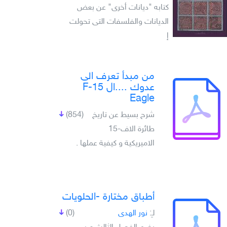
كتابه "ديانات أخرى" عن بعض
الديانات والفلسفات التى تحولت
إ
من مبدأ تعرف الى
عدوك ....ال F-15
Eagle
شرح بسيط عن تاريخ
(854)
طائرة الاف-15
الاميريكية و كيفية عملها .
أطباق مختارة -الحلويات
لـِ:
نور الهدى
(0)