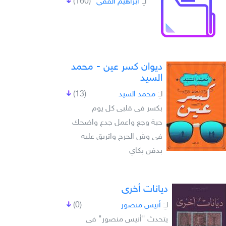
لـِ:
ابراهيم الفقي
(160)
ديوان كسر عين - محمد
السيد
لـِ:
محمد السيد
(13)
بكسر فى قلبى كل يوم
حبة وجع واعمل جدع واضحك
فى وش الجرح واتريق عليه
بدفن بكاي
ديانات أخرى
لـِ:
أنيس منصور
(0)
يتحدث "أنيس منصور" فى