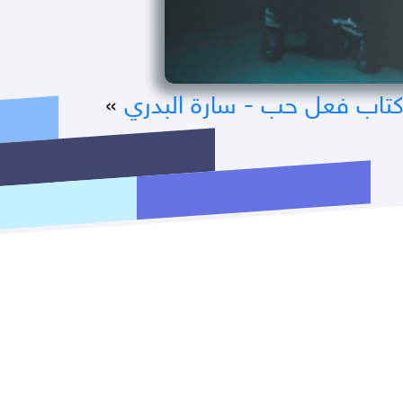
تاب فعل حب - سارة البدري
»