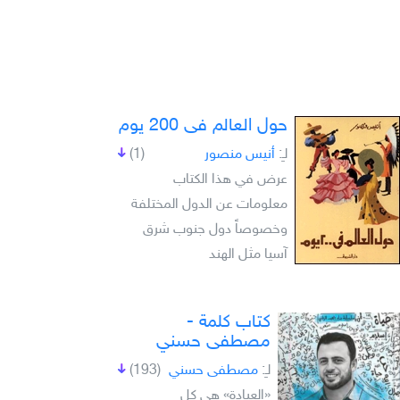
حول العالم فى 200 يوم
لـِ:
أنيس منصور
(1)
عرض في هذا الكتاب
معلومات عن الدول المختلفة
وخصوصاً دول جنوب شرق
آسيا مثل الهند
كتاب كلمة -
مصطفى حسني
لـِ:
مصطفى حسني
(193)
«العبادة» هي كل