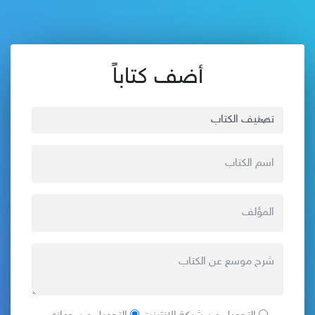
أضف كتاباً