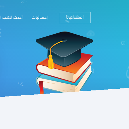
أضف كتاباً
إحصائيات
أحدث الكتب ا