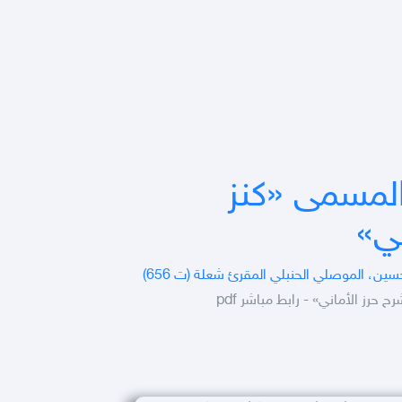
لمسمى «كنز
ني»
ين، الموصلي الحنبلي المقرئ شعلة (ت 656)
رز الأماني» - رابط مباشر pdf