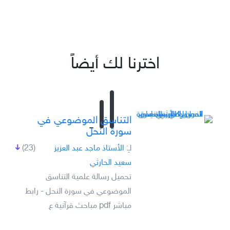
اخترنا لك أيضاً
التناسق الموضوعي في
سورة النحل
لـِ:
الأستاذ ماجد عبد العزيز
(23)
سعيد الحارثي
تحميل رسالة علمية التناسق
الموضوعي في سورة النحل - رابط
مباشر pdf مباحث قرآنية ع