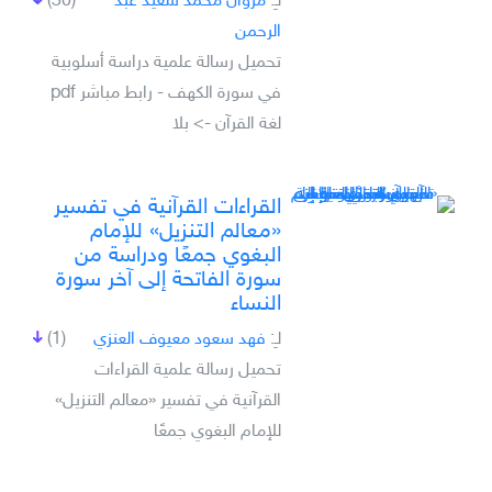
لـِ:
مروان محمد سعيد عبد
(30)
الرحمن
تحميل رسالة علمية دراسة أسلوبية
في سورة الكهف - رابط مباشر pdf
لغة القرآن -> بلا
القراءات القرآنية في تفسير
«معالم التنزيل» للإمام
البغوي جمعًا ودراسة من
سورة الفاتحة إلى آخر سورة
النساء
لـِ:
فهد سعود معيوف العنزي
(1)
تحميل رسالة علمية القراءات
القرآنية في تفسير «معالم التنزيل»
للإمام البغوي جمعًا