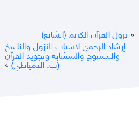
«
نزول القرآن الكريم (الشايع)
إرشاد الرحمن لأسباب النزول والناسخ
والمنسوخ والمتشابه وتجويد القرآن
(ت. الدمياطي)
»