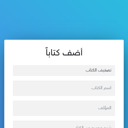
أضف كتاباً