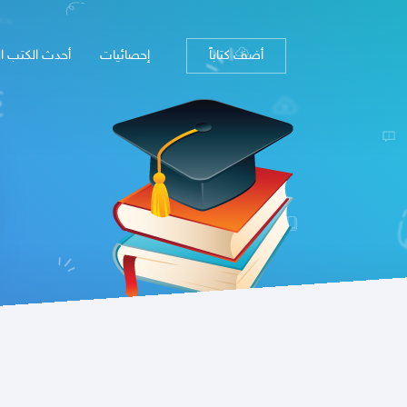
أضف كتاباً
إحصائيات
أحدث الكتب ا