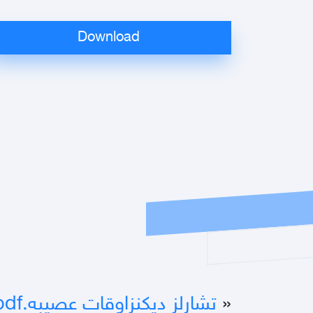
«
تشارلز ديكنزاوقات عصيبه.pdf