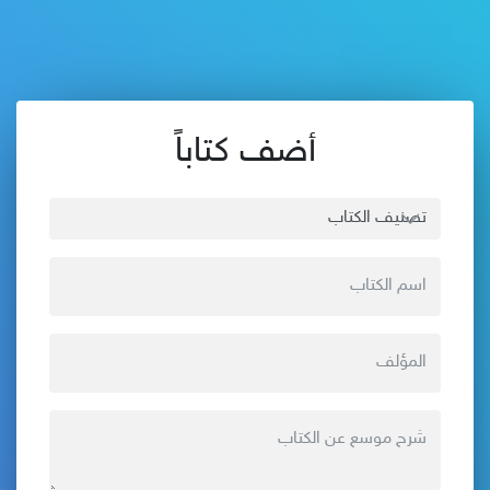
أضف كتاباً