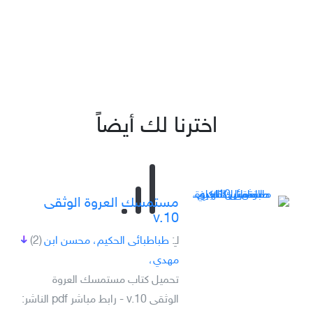
اخترنا لك أيضاً
مستمسك العروة الوثقى
v.10
لـِ:
طباطبائى الحكيم، محسن ابن
(2)
مهدي،
تحميل كتاب مستمسك العروة
الوثقى v.10 - رابط مباشر pdf الناشر: