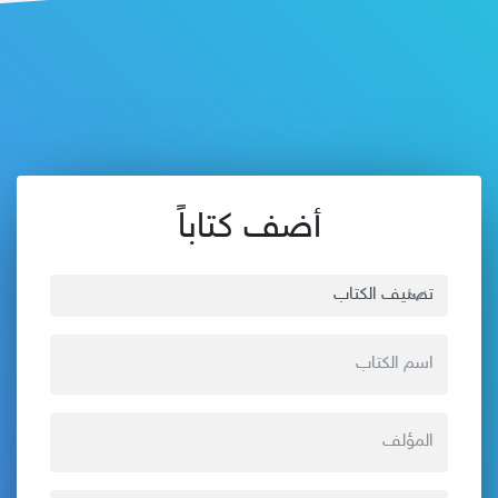
أضف كتاباً