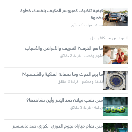
كيفية تنظيف كمبروسر المكيف بنفسك خطوة
بخطوة
تقنية · قراءة 2 دقائق
المزيد من مشكلة و حل
ما هو الخرف؟ التعريف والأعراض والأسباب
علوم وفضاء · قراءة 2 دقائق
ما برج الحوت وما صفاته الفلكية والشخصية؟
ثقافة ومجتمع · قراءة 3 دقائق
متى تلعب ميلان ضد الإنتر وأين تشاهدها؟
رياضة · قراءة 3 دقائق
متى تقام مباراة نجوم الدوري الكوري ضد مانشستر