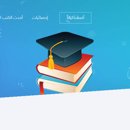
أضف كتاباً
إحصائيات
أحدث الكتب ا