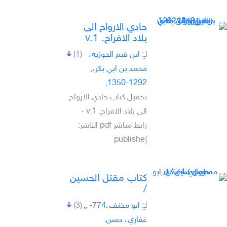
حادي الارواح الى
بلاد الافراح. v.1
لـِ:
ابن قيم الجوزية،
(1)
محمد بن ابي بكر،,
1292-1350,
تحميل كتاب حادي الارواح
الى بلاد الافراح. v.1 -
رابط مباشر pdf الناشر:
[publishe
كتاب مقتل الحسين
/‎
لـِ:
ابو مخنف،‎, -774,
(3)
غفاري، حسن.