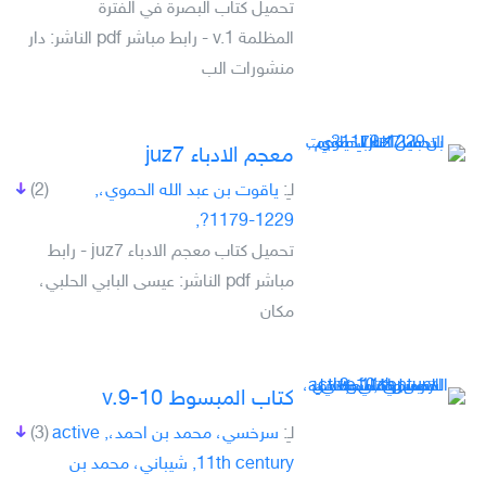
تحميل كتاب البصرة في الفترة
المظلمة v.1 - رابط مباشر pdf الناشر: دار
منشورات الب
معجم الادباء juz7
لـِ:
ياقوت بن عبد الله الحموي،,
(2)
1229-1179?,
تحميل كتاب معجم الادباء juz7 - رابط
مباشر pdf الناشر: عيسى البابي الحلبي،
مكان
كتاب المبسوط v.9-10
لـِ:
سرخسي، محمد بن احمد،, active
(3)
11th century, شيباني، محمد بن