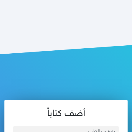
أضف كتاباً