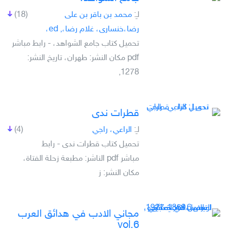
لـِ:
محمد بن باقر بن على
(18)
رضا،خنسارى، غلام رضا،, ed،
تحميل كتاب جامع الشواهد، - رابط مباشر
pdf مكان النشر: طهران، تاريخ النشر:
1278,
قطرات ندى
لـِ:
الراعي، راجي
(4)
تحميل كتاب قطرات ندى - رابط
مباشر pdf الناشر: مطبعة زحلة الفتاة،
مكان النشر: ز
مجاني الادب في هدائق العرب
vol.6