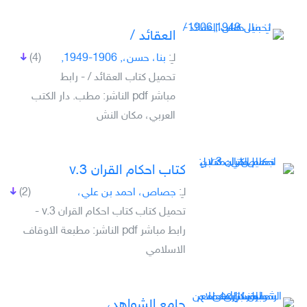
العقائد /
لـِ:
بنا، حسن،, 1906-1949,
(4)
تحميل كتاب العقائد / - رابط
مباشر pdf الناشر: مطب. دار الكتب
العربي، مكان النش
كتاب احكام القران v.3
لـِ:
جصاص، احمد بن علي،
(2)
تحميل كتاب كتاب احكام القران v.3 -
رابط مباشر pdf الناشر: مطبعة الاوقاف
الاسلامي
جامع الشواهد،