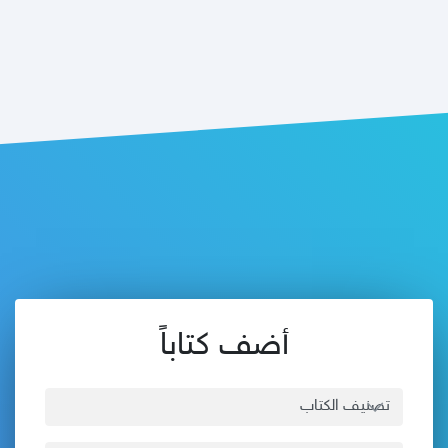
أضف كتاباً