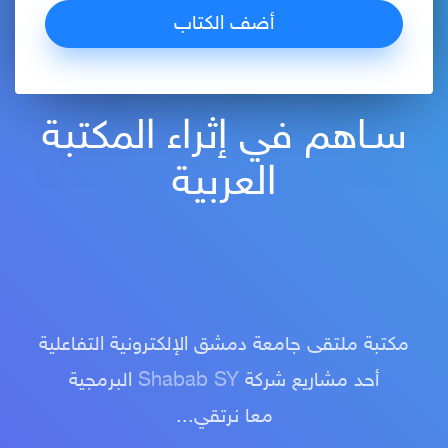
سـاهم في إثراء المكتبة
العربية
مكتبة ملتقى جامعة دمشق الإلكترونية التفاعلية
أحد مشاريع شركة
Shabab SY
البرمجية
معا نرتقي...