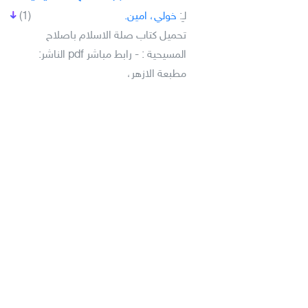
لـِ:
خولي، امين.
(1)
تحميل كتاب صلة الاسلام باصلاح
المسيحية :‎ - رابط مباشر pdf الناشر:
مطبعة الازهر،