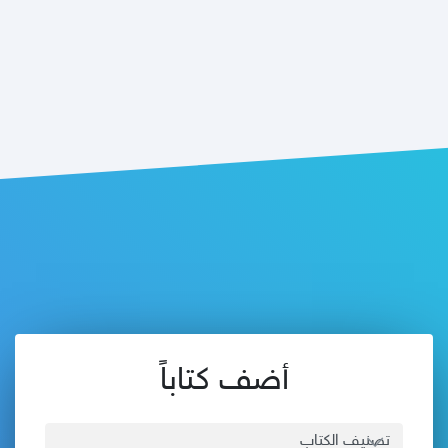
أضف كتاباً