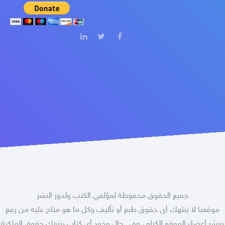
جميع الحقوق محفوظة لمؤلفي الكتب ولدور النشر
موقعنا لا ينتهك أى حقوق طبع أو تأليف وكل ما هو متاح عليه من رفع
ونشر أعضاء الموقع الكرام، وفى حال وجود أى كتاب ينتهك حقوق الملكية