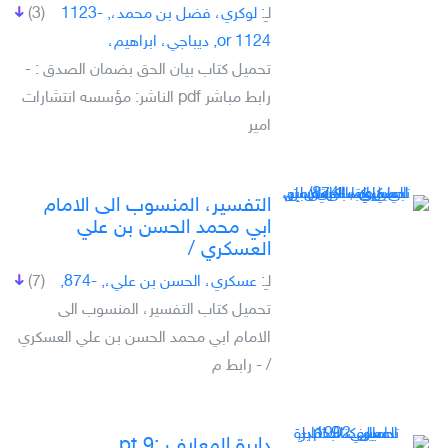
لـِ:
لوكري، فضل بن محمد،, -1123
(3)
or 1124, ديباجي، ابراهيم،
تحميل كتاب بيان الحق بضمان الصدق : -
رابط مباشر pdf الناشر: مؤسسه انتشارات
امير
التفسير، المنسوب الى الامام
ابي محمد الحسن بن علي
العسكري /‏
لـِ:
‏عسكري، الحسن بن علي،‏, -874,
(7)
تحميل كتاب التفسير، المنسوب الى
الامام ابي محمد الحسن بن علي العسكري
/‏ - رابط م
دايرة المعارف :‎ pt.9