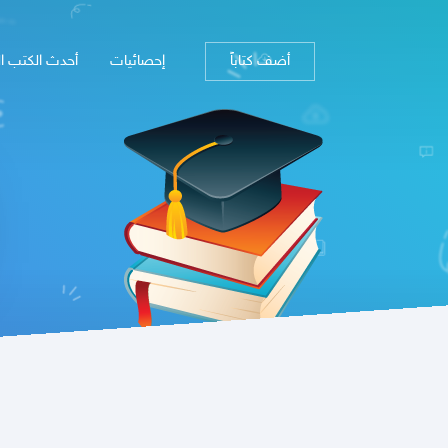
أضف كتاباً
إحصائيات
أحدث الكتب ا