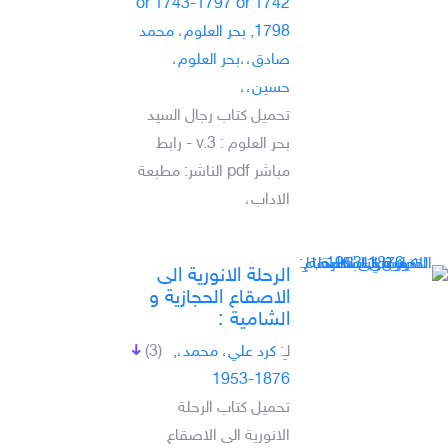
1742 or 1743-1797 or
1798, بحر العلوم، محمد
صادق،،بحر العلوم،
حسين،،
تحميل كتاب رجال السيد
بحر العلوم : v.3 - رابط
مباشر pdf الناشر: مطبعة
الاداب،
الرحلة الانورية الى
الاصقاع الحجازية و
الشامية :
لـِ:
كرد علي، محمد،,
(3)
1876-1953
تحميل كتاب الرحلة
الانورية الى الاصقاع