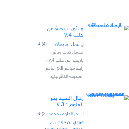
وثائق تاريخية عن
حلب v.4
لـِ:
توتل، فردينان،
(4)
تحميل كتاب وثائق
تاريخية عن حلب v.4 -
رابط مباشر pdf الناشر:
المطبعة الكاثوليكية
رجال السيد بحر
العلوم : v.3
لـِ:
بحر العلوم، محمد
(2)
مهدي بن مرتضى،,