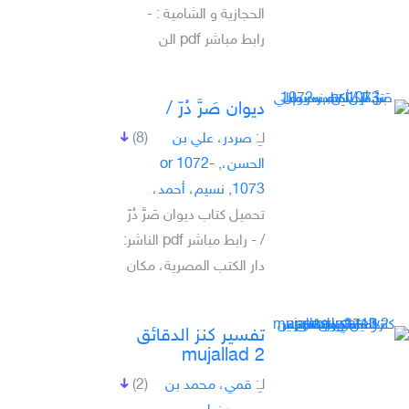
الحجازية و الشامية : -
رابط مباشر pdf الن
ديوان صَرَّ دُرّ /
لـِ:
صردر، علي بن
(8)
الحسن،, -1072 or
1073, نسيم، أحمد،
تحميل كتاب ديوان صَرَّ دُرّ
/ - رابط مباشر pdf الناشر:
دار الكتب المصرية، مكان
تفسير كنز الدقائق
mujallad 2
لـِ:
قمي، محمد بن
(2)