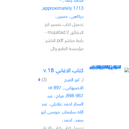
محمد رضا،, -
approximately 1713,
دركاهى، حسين،
تحميل كتاب تفسير كنز
الدقائق mujallad 2 -
رابط مباشر pdf الناشر:
مؤسسة الطبع وال
كتاب الاغاني v.18
لـِ:
ابو الفرج
(3)
الاصبهاني،, 897 or
898-967, فراج، عبد
الستار احمد،علايلي، عبد
الله،سليمان، موسى،ابو
سعد، احمد،
تحميل كتاب كتاب الاغاني