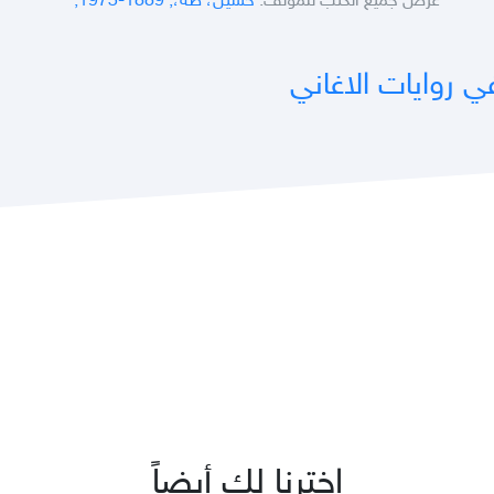
عرض جميع الكتب للمؤلف:
حسين، طه،, 1889-1973,
ي روايات الاغاني
اخترنا لك أيضاً